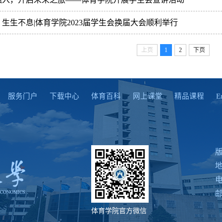
生生不息|体育学院2023届学生会换届大会顺利举行
上页
1
2
下页
服务门户
下载中心
体育百科
网上课堂
精品课程
Engl
电
邮
体育学院官方微信