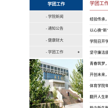
学团工
学团工作
- 学院新闻
经验传承
- 通知公告
以心换“
- 健康财大
学院召开
- 学团工作
坚守廉洁
青春筑梦
开创未来
体育学院举
翻开人生新
助力新生