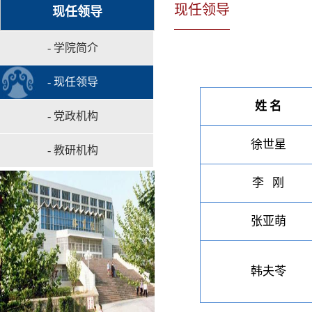
现任领导
现任领导
- 学院简介
- 现任领导
姓 名
- 党政机构
徐世星
- 教研机构
李 刚
张亚萌
韩夫苓