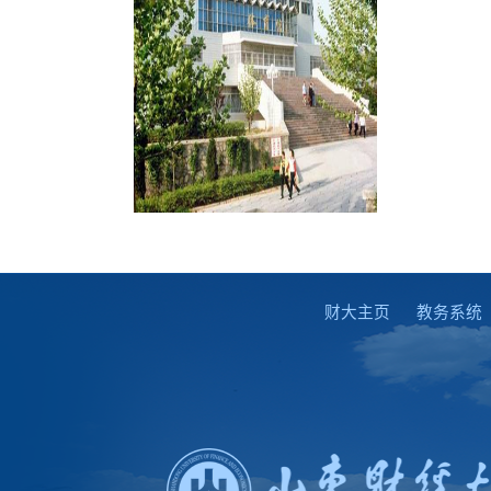
财大主页
教务系统