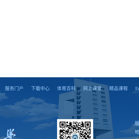
服务门户
下载中心
体育百科
网上课堂
精品课程
Engl