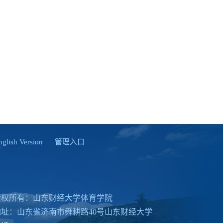
ish Version
管理入口
版权所有：山东财经大学体育学院
地址：山东省济南市舜耕路40号山东财经大学