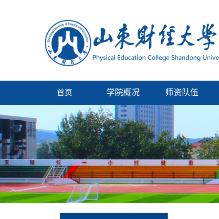
学院概况
师资队伍
首页