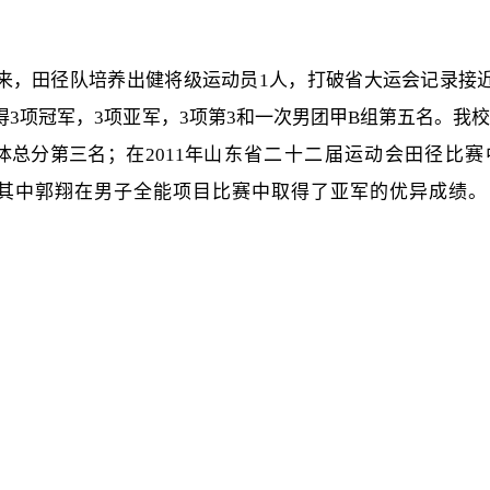
来，田径队培养出健将级运动员1人，打破省大运会记录接
得3项冠军，3项亚军，3项第3和一次男团甲B组第五名。我校
体总分第三名；在2011年
山东省二十二届运动会田径比赛
其中郭翔在男子全能项目比赛中取得了亚军的优异成绩。