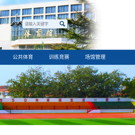
公共体育
训练竞赛
场馆管理