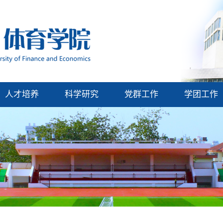
人才培养
科学研究
党群工作
学团工作