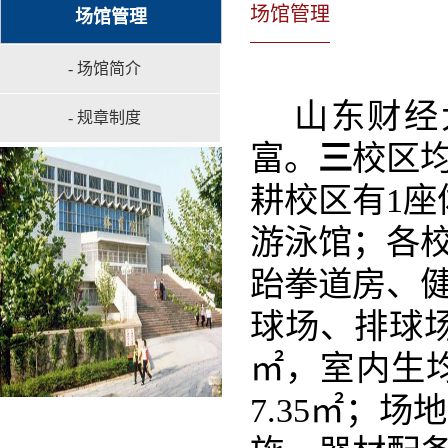
场馆管理
场馆管理
- 场馆简介
山东财经
- 规章制度
富。
三
校区
耕校区有1座
游泳馆；各
跆拳道房、
球场、排球场
㎡，室内生均
7.35㎡；