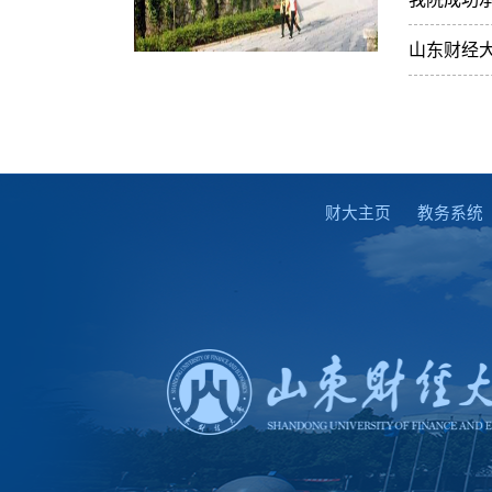
山东财经大
财大主页
教务系统