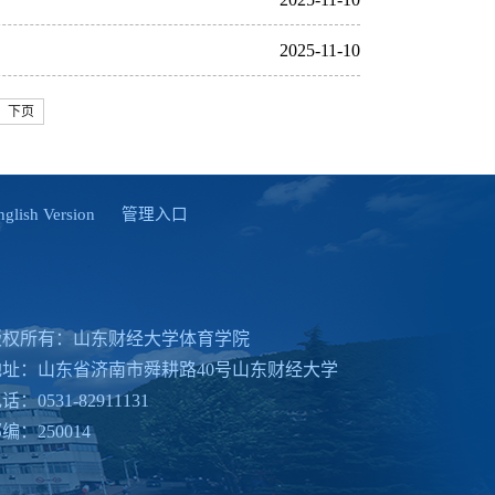
2025-11-10
下页
ish Version
管理入口
版权所有：山东财经大学体育学院
地址：山东省济南市舜耕路40号山东财经大学
话：0531-82911131
编：250014