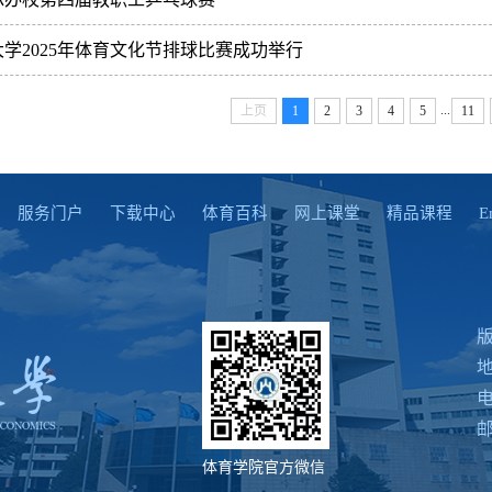
学2025年体育文化节排球比赛成功举行
...
上页
1
2
3
4
5
11
服务门户
下载中心
体育百科
网上课堂
精品课程
Engl
电
邮
体育学院官方微信