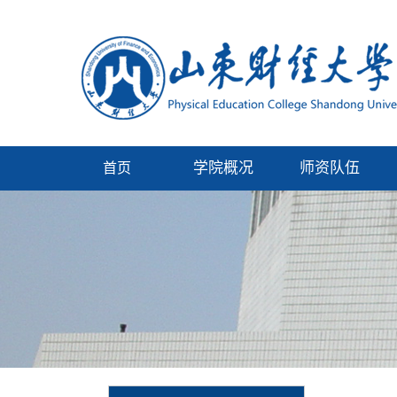
学院概况
师资队伍
首页