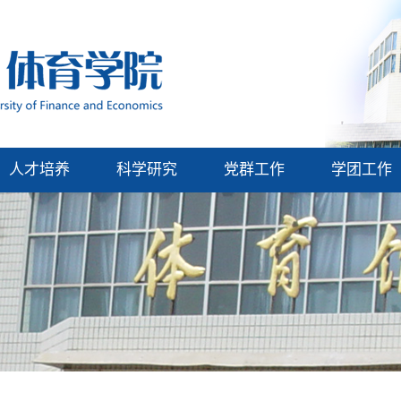
人才培养
科学研究
党群工作
学团工作