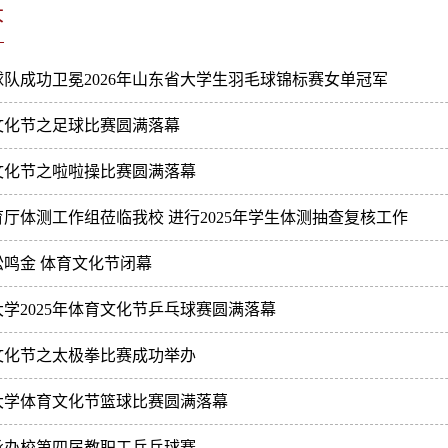
大
队成功卫冕2026年山东省大学生羽毛球锦标赛女单冠军
育文化节之足球比赛圆满落幕
育文化节之啦啦操比赛圆满落幕
厅体测工作组莅临我校 进行2025年学生体测抽查复核工作
鸣金 体育文化节闭幕
学2025年体育文化节乒乓球赛圆满落幕
育文化节之太极拳比赛成功举办
大学体育文化节篮球比赛圆满落幕
承办校第四届教职工乒乓球赛