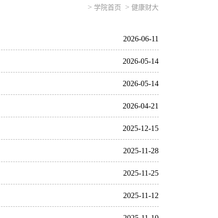
>
>
学院首页
健康财大
2026-06-11
2026-05-14
2026-05-14
2026-04-21
2025-12-15
2025-11-28
2025-11-25
2025-11-12
2025-11-10