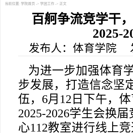
当前位置:
学院首页
->
学团工作
-> 正文
百舸争流竞学干
2025
发布人：体育学院 发布
为进一步加强体育
步发展，打造信念坚
伍，
6
月
12
日下午，体
2025-2026
学生会换届
心
112
教室进行线上竞