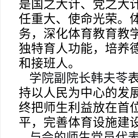
是国之大计、党之大
任重大、使命光荣。
务，深化体育教育教学
独特育人功能，培养
和接班人。
学院副院长
韩夫苓
持以人民为中心的发
终把师生利益放在首
平，完善体育设施建
与会的师生党员代