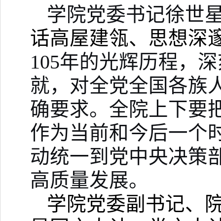
学院党委书记
徐世
话高屋建瓴、思想深
105年的光辉历程，
就，对全党全国各族
确要求。全院上下要
作为当前和今后一个
动统一到党中央决策
高质量发展。
学院党委副书记、