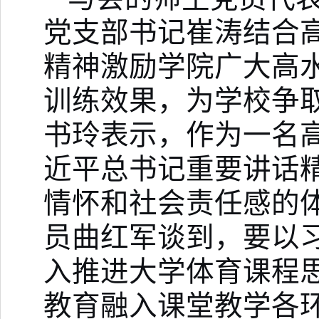
党支部书记崔涛
结合
精神激励学院广大高
训练效果，为学校争
书玲表示，
作为一名
近平总书记重要讲话
情怀和社会责任感的
员曲红军
谈到，要以
入推进大学体育课程
教育融入课堂教学各