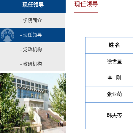
现任领导
现任领导
- 学院简介
- 现任领导
姓 名
- 党政机构
徐世星
- 教研机构
李 刚
张亚萌
韩夫苓