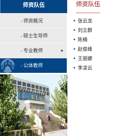
师资队伍
师资队伍
- 师资概况
张云龙
​刘立群
- 硕士生导师
陈楠
赵俊峰
- 专业教师
王丽娜
- 公体教师
李凌云