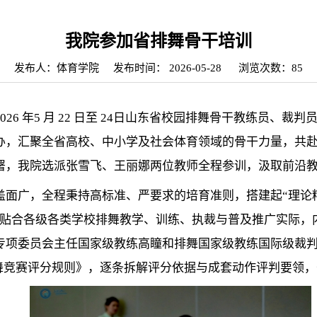
我院参加省排舞骨干培训
发布人：体育学院 发布时间： 2026-05-28 浏览次数：
85
2026
年
5
月
22
日至
24
日山东省校园排舞骨干教练员、裁判
办，汇聚全省高校、中小学及社会体育领域的骨干力量，共
署，我院选派张雪飞
、王丽娜
两位教师全程参训，
汲取前沿
盖面广，全程秉持高标准、严要求的培育准则，搭建起
“
理论
贴合各级各类学校排舞教学、训练、执裁与普及推广实际，
专项委员会主任国家级教练高瞳和排舞国家级教练国际级裁
舞竞赛评分规则》，逐条拆解评分依据与成套动作评判要领，