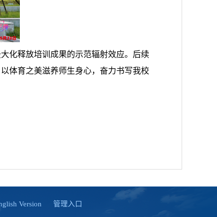
最大化释放培训成果的示范辐射效应。
后续
，以体育之美滋养师生身心，奋力书写我校
ish Version
管理入口